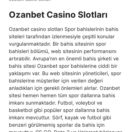
Ozanbet Casino Slotları
Ozanbet casino slotları Spor bahislerinin bahis
siteleri tarafından izlenmesiyle çeşitli konular
vurgulanmaktadır. Bir bahis sitesinin spor
bahisleri bölümü, web sitesinin performansını
artırabilir. Avrupa’nın en önemli bahis şirketi ve
bahis sitesi Ozanbet spor bahislerine ciddi bir
yaklaşımı var. Bu web sitesinin yöneticileri, spor
bahislerine müşteriler için verilen değeri
anladıkları için gerekli önlemleri alırlar. Ozanbet
sitesi hemen hemen tüm spor dallarına bahis
imkanı sunmaktadır. Futbol, voleybol ve
basketbol gibi popüler spor dallarına bahis
imkanı mevcuttur. Sörf, kayak ve futbol gibi
benzeri görülmemiş sporlar da bahis için