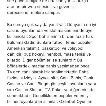
site güvenilirliğine de odaklanıyor. Oldukça
aranan bir web sitesidir ve güvenilir
derecelendirmelere sahiptir.
Bu soruya çok sayıda yanıt var. Dünyanın en iyi
casino oyunlarında ve slot makinelerinde üye
kullanıcılar. Spor bahislerinin birden fazla türü
bulunmaktadır. Bunlara futbol, tenis (popüler
Amerikan takımı), basketbol ve voleybol
dahildir; buz hokeyi, hentbol, masa tenisi ve
bilardo. Diğer bölümler ise şunlardır: Bu
bölgelerdeki maçlar bahis yapılmadan önce
TV’den canlı olarak izlenebilmektedir. Daha
fazlasını izleyin. Ayrıca site, Canlı Bahis, Canlı
Casino ve Canlı Bingo gibi çeşitli oyunların yanı
sıra Casino Slotları, TV, Poker ve diğerlerini de
sunmaktadır. Genellikle en popüler ve en iyi
bilinen oyunlardan alınırlar. Ozanbet Oyunları