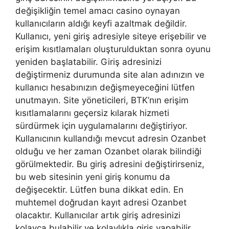
değişikliğin temel amacı casino oynayan
kullanıcıların aldığı keyfi azaltmak değildir.
Kullanıcı, yeni giriş adresiyle siteye erişebilir ve
erişim kısıtlamaları oluşturulduktan sonra oyunu
yeniden başlatabilir. Giriş adresinizi
değiştirmeniz durumunda site alan adınızın ve
kullanıcı hesabınızın değişmeyeceğini lütfen
unutmayın. Site yöneticileri, BTK’nın erişim
kısıtlamalarını geçersiz kılarak hizmeti
sürdürmek için uygulamalarını değiştiriyor.
Kullanıcının kullandığı mevcut adresin Ozanbet
olduğu ve her zaman Ozanbet olarak bilindiği
görülmektedir. Bu giriş adresini değiştirirseniz,
bu web sitesinin yeni giriş konumu da
değişecektir. Lütfen buna dikkat edin. En
muhtemel doğrudan kayıt adresi Ozanbet
olacaktır. Kullanıcılar artık giriş adresinizi
kolayca bulabilir ve kolaylıkla giriş yapabilir.