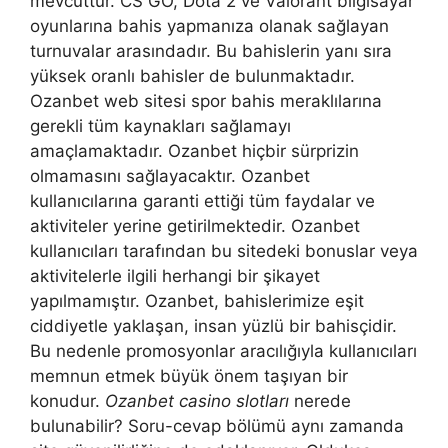
mevcuttur. CS GO, Dota 2 ve Valorant bilgisayar
oyunlarına bahis yapmanıza olanak sağlayan
turnuvalar arasındadır. Bu bahislerin yanı sıra
yüksek oranlı bahisler de bulunmaktadır.
Ozanbet web sitesi spor bahis meraklılarına
gerekli tüm kaynakları sağlamayı
amaçlamaktadır. Ozanbet hiçbir sürprizin
olmamasını sağlayacaktır. Ozanbet
kullanıcılarına garanti ettiği tüm faydalar ve
aktiviteler yerine getirilmektedir. Ozanbet
kullanıcıları tarafından bu sitedeki bonuslar veya
aktivitelerle ilgili herhangi bir şikayet
yapılmamıştır. Ozanbet, bahislerimize eşit
ciddiyetle yaklaşan, insan yüzlü bir bahisçidir.
Bu nedenle promosyonlar aracılığıyla kullanıcıları
memnun etmek büyük önem taşıyan bir
konudur.
Ozanbet casino slotları
nerede
bulunabilir? Soru-cevap bölümü aynı zamanda