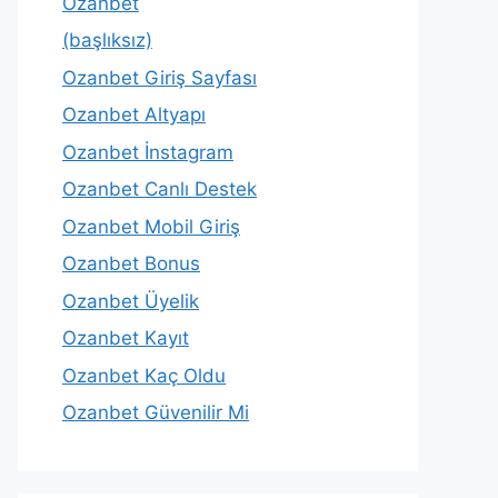
Ozanbet
(başlıksız)
Ozanbet Giriş Sayfası
Ozanbet Altyapı
Ozanbet İnstagram
Ozanbet Canlı Destek
Ozanbet Mobil Giriş
Ozanbet Bonus
Ozanbet Üyelik
Ozanbet Kayıt
Ozanbet Kaç Oldu
Ozanbet Güvenilir Mi