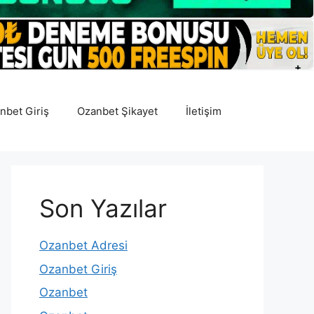
nbet Giriş
Ozanbet Şikayet
İletişim
Son Yazılar
Ozanbet Adresi
Ozanbet Giriş
Ozanbet