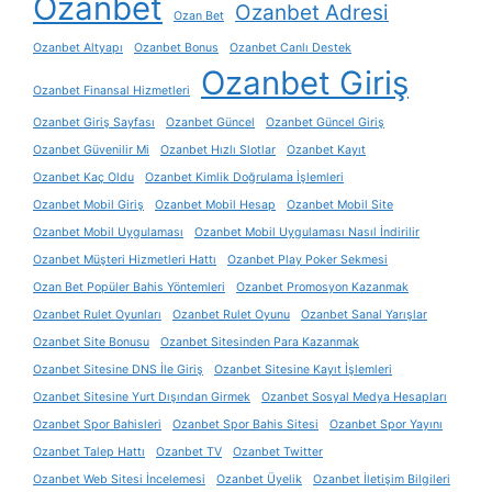
Ozanbet
Ozanbet Adresi
Ozan Bet
Ozanbet Altyapı
Ozanbet Bonus
Ozanbet Canlı Destek
Ozanbet Giriş
Ozanbet Finansal Hizmetleri
Ozanbet Giriş Sayfası
Ozanbet Güncel
Ozanbet Güncel Giriş
Ozanbet Güvenilir Mi
Ozanbet Hızlı Slotlar
Ozanbet Kayıt
Ozanbet Kaç Oldu
Ozanbet Kimlik Doğrulama İşlemleri
Ozanbet Mobil Giriş
Ozanbet Mobil Hesap
Ozanbet Mobil Site
Ozanbet Mobil Uygulaması
Ozanbet Mobil Uygulaması Nasıl İndirilir
Ozanbet Müşteri Hizmetleri Hattı
Ozanbet Play Poker Sekmesi
Ozan Bet Popüler Bahis Yöntemleri
Ozanbet Promosyon Kazanmak
Ozanbet Rulet Oyunları
Ozanbet Rulet Oyunu
Ozanbet Sanal Yarışlar
Ozanbet Site Bonusu
Ozanbet Sitesinden Para Kazanmak
Ozanbet Sitesine DNS İle Giriş
Ozanbet Sitesine Kayıt İşlemleri
Ozanbet Sitesine Yurt Dışından Girmek
Ozanbet Sosyal Medya Hesapları
Ozanbet Spor Bahisleri
Ozanbet Spor Bahis Sitesi
Ozanbet Spor Yayını
Ozanbet Talep Hattı
Ozanbet TV
Ozanbet Twitter
Ozanbet Web Sitesi İncelemesi
Ozanbet Üyelik
Ozanbet İletişim Bilgileri