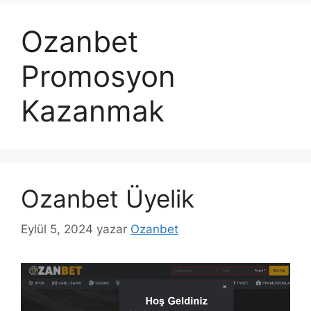
Ozanbet
Promosyon
Kazanmak
Ozanbet Üyelik
Eylül 5, 2024
yazar
Ozanbet