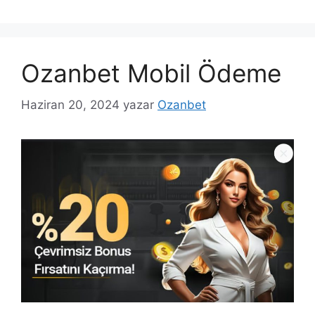
Ozanbet Mobil Ödeme
Haziran 20, 2024
yazar
Ozanbet