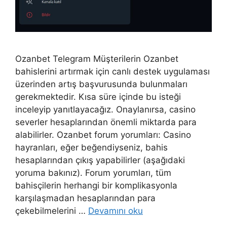
Ozanbet Telegram Müşterilerin Ozanbet
bahislerini artırmak için canlı destek uygulaması
üzerinden artış başvurusunda bulunmaları
gerekmektedir. Kısa süre içinde bu isteği
inceleyip yanıtlayacağız. Onaylanırsa, casino
severler hesaplarından önemli miktarda para
alabilirler. Ozanbet forum yorumları: Casino
hayranları, eğer beğendiyseniz, bahis
hesaplarından çıkış yapabilirler (aşağıdaki
yoruma bakınız). Forum yorumları, tüm
bahisçilerin herhangi bir komplikasyonla
karşılaşmadan hesaplarından para
çekebilmelerini …
Devamını oku