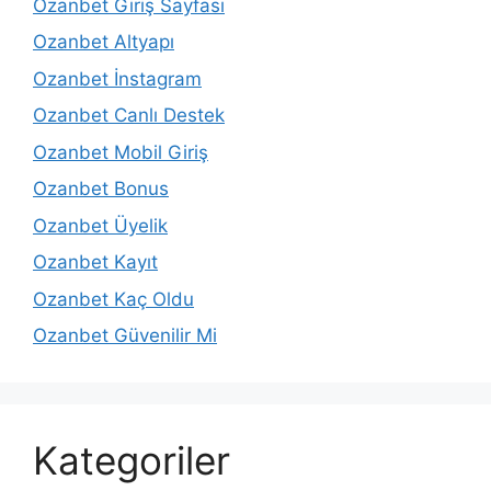
Ozanbet Giriş Sayfası
Ozanbet Altyapı
Ozanbet İnstagram
Ozanbet Canlı Destek
Ozanbet Mobil Giriş
Ozanbet Bonus
Ozanbet Üyelik
Ozanbet Kayıt
Ozanbet Kaç Oldu
Ozanbet Güvenilir Mi
Kategoriler