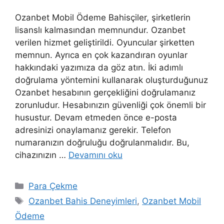
Ozanbet Mobil Ödeme Bahisçiler, şirketlerin
lisanslı kalmasından memnundur. Ozanbet
verilen hizmet geliştirildi. Oyuncular şirketten
memnun. Ayrıca en çok kazandıran oyunlar
hakkındaki yazımıza da göz atın. İki adımlı
doğrulama yöntemini kullanarak oluşturduğunuz
Ozanbet hesabının gerçekliğini doğrulamanız
zorunludur. Hesabınızın güvenliği çok önemli bir
husustur. Devam etmeden önce e-posta
adresinizi onaylamanız gerekir. Telefon
numaranızın doğruluğu doğrulanmalıdır. Bu,
cihazınızın …
Devamını oku
Kategoriler
Para Çekme
Etiketler
Ozanbet Bahis Deneyimleri
,
Ozanbet Mobil
Ödeme