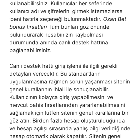
kullanabilirsiniz. Kullanıcılar her seferinde
kullanıcı adı ve şifrelerini girmek istemezlerse
‘beni hatırla seçeneği bulunmaktadır.
Ozan Bet
bonus fırsatları
Tüm bunları göz önünde
bulundurarak hesabınızın kaybolması
durumunda anında canlı destek hattına
bağlanabilirsiniz.
Canlı destek hattı giriş işlemi ile ilgili gerekli
detayları verecektir. Bu standartların
uygulanmasına rağmen sorun yaşanması sitenin
genel kurallarının ihlali ile sonuçlanabilir.
Kullanıcının kolayca giriş yapabilmesini ve
mevcut bahis fırsatlarından yararlanabilmesini
sağlamak için lütfen sitenin genel kurallarına bir
göz atın. Birden fazla hesap oluşturulduğunda
ve hesap açılışı sırasında yanlış bilgi verildiğinde
hesap otomatik olarak kapatılır. Sitenin genel