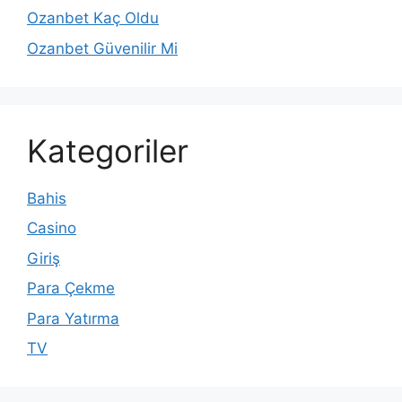
Ozanbet Kaç Oldu
Ozanbet Güvenilir Mi
Kategoriler
Bahis
Casino
Giriş
Para Çekme
Para Yatırma
TV