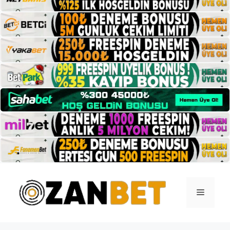
İçeriğe
atla
Menü