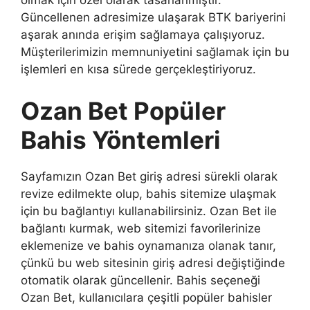
olmak için özel olarak tasarlanmıştır.
Güncellenen adresimize ulaşarak BTK bariyerini
aşarak anında erişim sağlamaya çalışıyoruz.
Müşterilerimizin memnuniyetini sağlamak için bu
işlemleri en kısa sürede gerçekleştiriyoruz.
Ozan Bet Popüler
Bahis Yöntemleri
Sayfamızın Ozan Bet giriş adresi sürekli olarak
revize edilmekte olup, bahis sitemize ulaşmak
için bu bağlantıyı kullanabilirsiniz. Ozan Bet ile
bağlantı kurmak, web sitemizi favorilerinize
eklemenize ve bahis oynamanıza olanak tanır,
çünkü bu web sitesinin giriş adresi değiştiğinde
otomatik olarak güncellenir. Bahis seçeneği
Ozan Bet, kullanıcılara çeşitli popüler bahisler